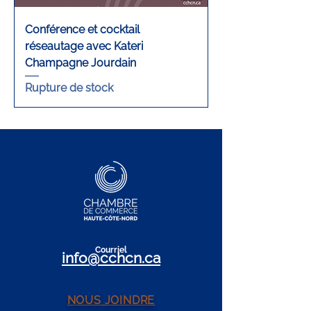
Conférence et cocktail
réseautage avec Kateri
Champagne Jourdain
Rupture de stock
Cour
r
iel
info@c
c
h
cn.ca
NOUS JOINDRE