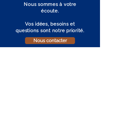
Nous sommes à votre
écoute.
Vos idées, besoins et
questions sont notre priorité.
Nous contacter
LIENS RAPIDES
À propos
Nos membres
Devenir membre
Actualités
Événements
Nous joindre