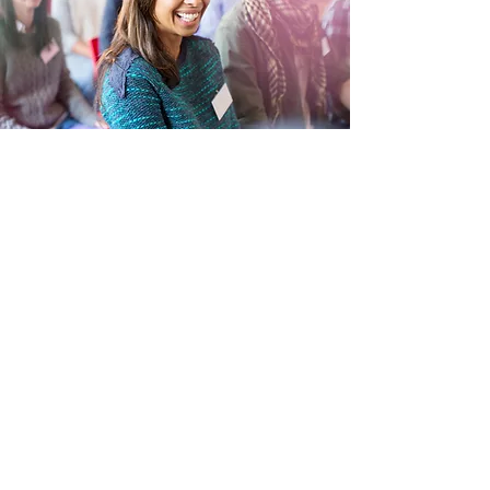
LES AVANTAGES D’ÊTRE
MEMBRE
Que ce soit pour l’accès à de
l’information privilégiées, des tarifs
réduits à des activités de réseautage
d'affaires et de formation ou des
escomptes chez plusieurs
marchands, la Chambre de
commerce Haute-Côte-Nord est
votre partenaire d’affaires #1.