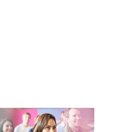
LA CHAMBRE DE COMMERCE
HAUTE-CÔTE-NORD
La Chambre de commerce
s'engage
activement à soutenir la prospérité
et la croissance des entreprises de
la région.
La CCHCN propose un large éventail
d'activités de réseautage d'affaires,
de reconnaissance, de concertation
et de formation.
C'est tout un parcours
d'événements, d'activités et de
services qui se déploie dans les
localités de la Haute-Côte-Nord.