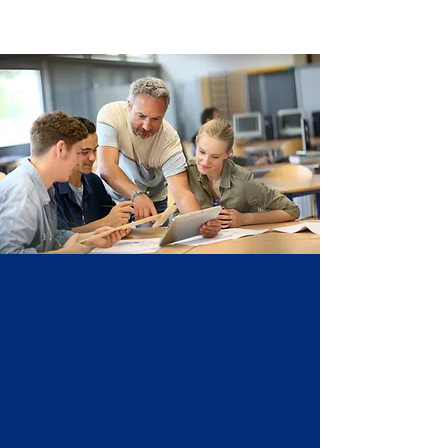
UN RÉSEAU FORT
DE SES MEMBRES
Rencontrez nos membres passionnés,
des pionniers et des créateurs de
valeurs qui façonnent l'avenir de la
Haute-Côte-Nord et qui contribuent
au développement du territoire entre