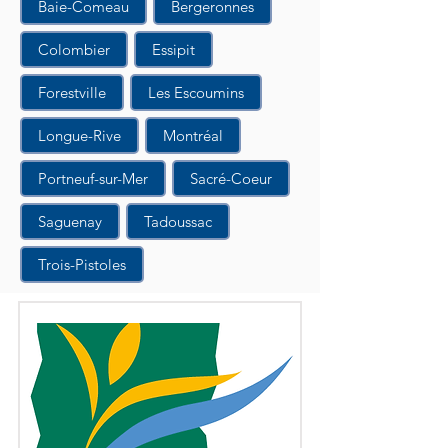
Baie-Comeau
Bergeronnes
Colombier
Essipit
Forestville
Les Escoumins
Longue-Rive
Montréal
Portneuf-sur-Mer
Sacré-Coeur
Saguenay
Tadoussac
Trois-Pistoles