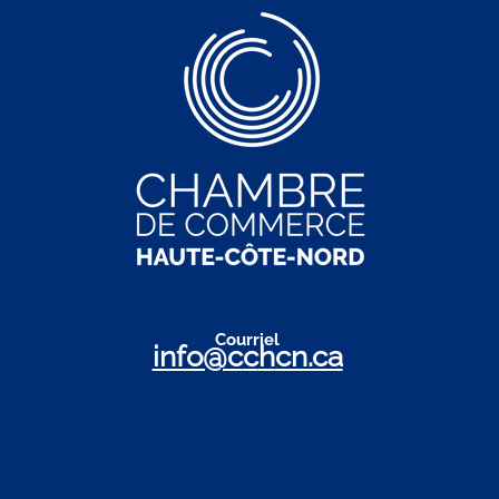
Cour
r
iel
info@c
c
h
cn.ca