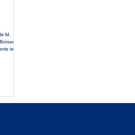
de M.
 Boisaco,
nte le