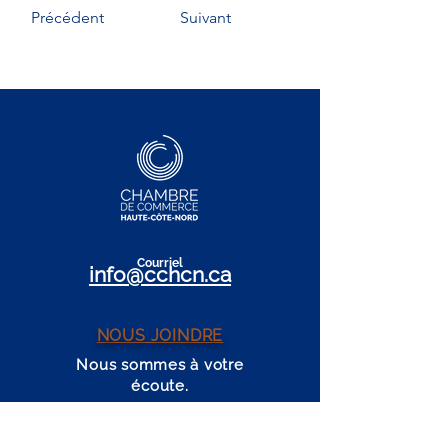
Précédent
Suivant
Cour
r
iel
info@c
c
h
cn.ca
NOUS JOINDRE
Nous sommes à votre
écoute.
Vos idées, besoins et