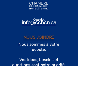
Cour
r
iel
info@c
c
h
cn.ca
NOUS JOINDRE
Nous sommes à votre
écoute.
Vos idées, besoins et
questions sont notre priorité.
Nous contacter
LIENS RAPIDES
À propos