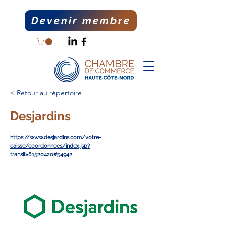
Devenir membre
< Retour au répertoire
Desjardins
https://www.desjardins.com/votre-
caisse/coordonnees/index.jsp?
transit=81520420#54942