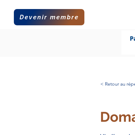
Devenir membre
Accueil
La 
< Retour au répe
Doma