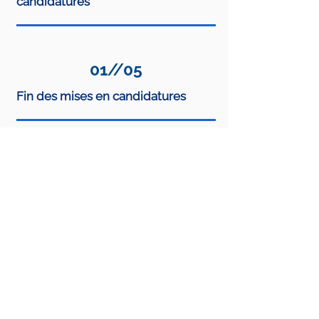
candidatures
01
//
05
Fin des mises en candidatures
08
//
05
Analyse des dossiers de
candidatures
16
//
05
Gala Prix Mérite et remise des prix